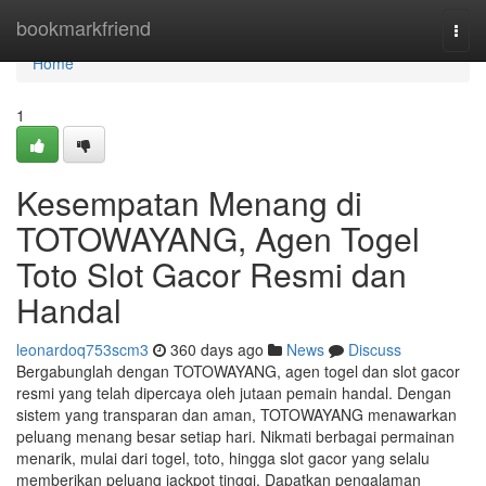
Home
bookmarkfriend
Togg
navi
Home
1
Kesempatan Menang di
TOTOWAYANG, Agen Togel
Toto Slot Gacor Resmi dan
Handal
leonardoq753scm3
360 days ago
News
Discuss
Bergabunglah dengan TOTOWAYANG, agen togel dan slot gacor
resmi yang telah dipercaya oleh jutaan pemain handal. Dengan
sistem yang transparan dan aman, TOTOWAYANG menawarkan
peluang menang besar setiap hari. Nikmati berbagai permainan
menarik, mulai dari togel, toto, hingga slot gacor yang selalu
memberikan peluang jackpot tinggi. Dapatkan pengalaman