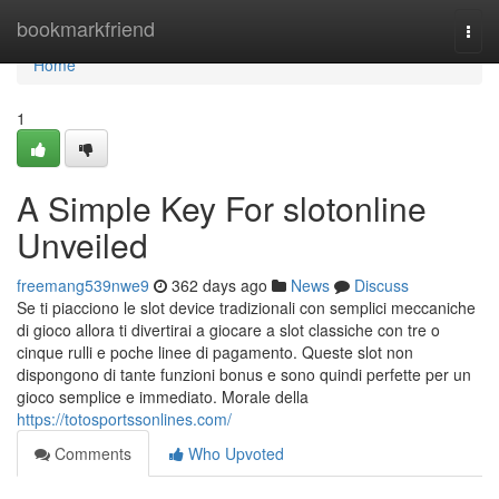
Home
bookmarkfriend
Togg
navi
Home
1
A Simple Key For slotonline
Unveiled
freemang539nwe9
362 days ago
News
Discuss
Se ti piacciono le slot device tradizionali con semplici meccaniche
di gioco allora ti divertirai a giocare a slot classiche con tre o
cinque rulli e poche linee di pagamento. Queste slot non
dispongono di tante funzioni bonus e sono quindi perfette per un
gioco semplice e immediato. Morale della
https://totosportssonlines.com/
Comments
Who Upvoted