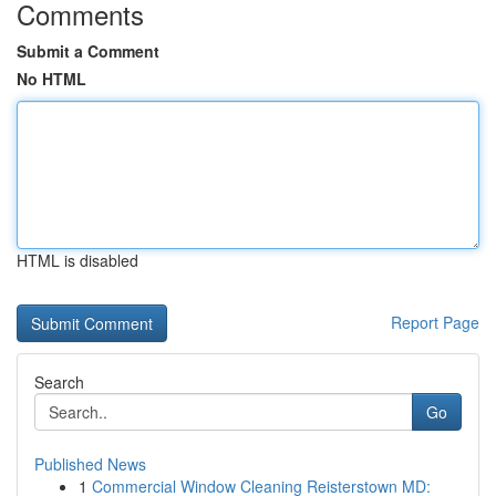
Comments
Submit a Comment
No HTML
HTML is disabled
Report Page
Search
Go
Published News
1
Commercial Window Cleaning Reisterstown MD: