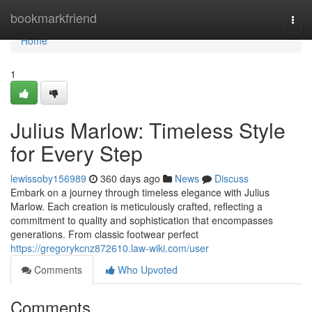
Home
bookmarkfriend
Togg
navi
Home
1
Julius Marlow: Timeless Style
for Every Step
lewissoby156989
360 days ago
News
Discuss
Embark on a journey through timeless elegance with Julius
Marlow. Each creation is meticulously crafted, reflecting a
commitment to quality and sophistication that encompasses
generations. From classic footwear perfect
https://gregorykcnz872610.law-wiki.com/user
Comments
Who Upvoted
Comments