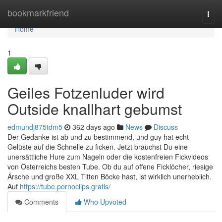
Home
bookmarkfriend
Togg
navi
Home
1
Geiles Fotzenluder wird
Outside knallhart gebumst
edmundj875tdm5
362 days ago
News
Discuss
Der Gedanke ist ab und zu bestimmend, und guy hat echt
Gelüste auf die Schnelle zu ficken. Jetzt brauchst Du eine
unersättliche Hure zum Nageln oder die kostenfreien Fickvideos
von Österreichs besten Tube. Ob du auf offene Ficklöcher, riesige
Ärsche und große XXL Titten Böcke hast, ist wirklich unerheblich.
Auf
https://tube.pornoclips.gratis/
Comments
Who Upvoted