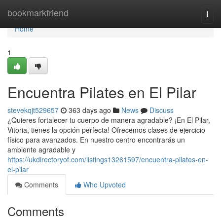
Home
bookmarkfriend
Togg
navi
Home
1
Encuentra Pilates en El Pilar
stevekqjt529657
363 days ago
News
Discuss
¿Quieres fortalecer tu cuerpo de manera agradable? ¡En El Pilar,
Vitoria, tienes la opción perfecta! Ofrecemos clases de ejercicio
físico para avanzados. En nuestro centro encontrarás un
ambiente agradable y
https://ukdirectoryof.com/listings13261597/encuentra-pilates-en-
el-pilar
Comments
Who Upvoted
Comments