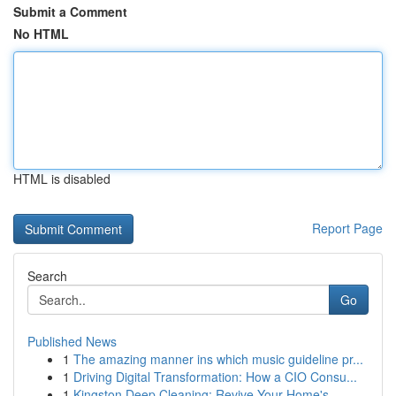
Submit a Comment
No HTML
HTML is disabled
Report Page
Search
Go
Published News
1
The amazing manner ins which music guideline pr...
1
Driving Digital Transformation: How a CIO Consu...
1
Kingston Deep Cleaning: Revive Your Home's