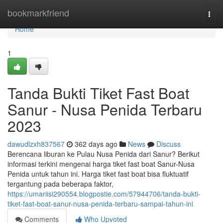
Home
bookmarkfriend
Togg
navi
Home
1
Tanda Bukti Tiket Fast Boat
Sanur - Nusa Penida Terbaru
2023
dawudlzxh837567
362 days ago
News
Discuss
Berencana liburan ke Pulau Nusa Penida dari Sanur? Berikut
informasi terkini mengenai harga tiket fast boat Sanur-Nusa
Penida untuk tahun ini. Harga tiket fast boat bisa fluktuatif
tergantung pada beberapa faktor,
https://umariisi290554.blogpostie.com/57944706/tanda-bukti-
tiket-fast-boat-sanur-nusa-penida-terbaru-sampai-tahun-ini
Comments
Who Upvoted