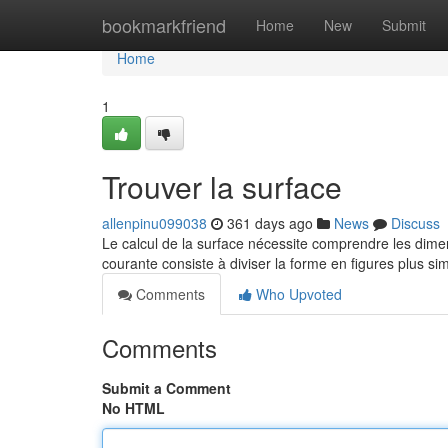
Home
bookmarkfriend
Home
New
Submit
Home
1
Trouver la surface
allenpinu099038
361 days ago
News
Discuss
Le calcul de la surface nécessite comprendre les dime
courante consiste à diviser la forme en figures plus 
Comments
Who Upvoted
Comments
Submit a Comment
No HTML