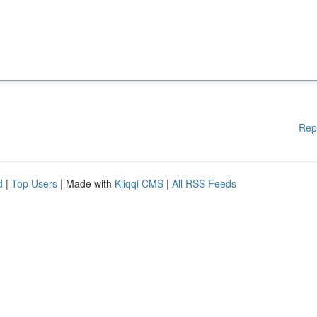
Rep
d
|
Top Users
| Made with
Kliqqi CMS
|
All RSS Feeds