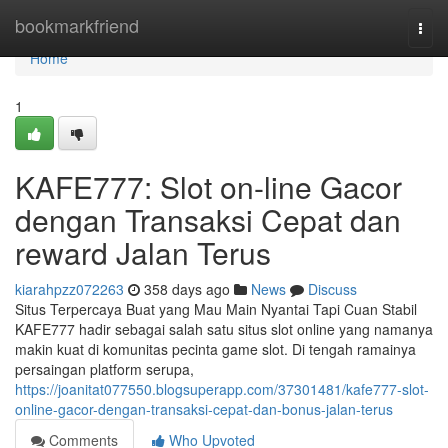
Home
bookmarkfriend
Togg
navi
Home
1
KAFE777: Slot on-line Gacor
dengan Transaksi Cepat dan
reward Jalan Terus
kiarahpzz072263
358 days ago
News
Discuss
Situs Terpercaya Buat yang Mau Main Nyantai Tapi Cuan Stabil
KAFE777 hadir sebagai salah satu situs slot online yang namanya
makin kuat di komunitas pecinta game slot. Di tengah ramainya
persaingan platform serupa,
https://joanitat077550.blogsuperapp.com/37301481/kafe777-slot-
online-gacor-dengan-transaksi-cepat-dan-bonus-jalan-terus
Comments
Who Upvoted