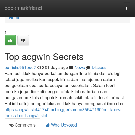
Home
bookmarkfriend
Togg
navi
Home
1
Top acgwin Secrets
patrickc951eed7
361 days ago
News
Discuss
Farmasi tidak hanya berkaitan dengan ilmu kimia dan biologi,
tetapi juga melibatkan aspek klinis dan manajemen dalam
pengelolaan obat serta pelayanan kesehatan. Selain teori,
mereka juga dibekali dengan praktik laboratorium dan
pengalaman klinis di apotek, rumah sakit, atau industri farmasi.
Hal ini bertujuan agar lulusan tidak hanya menguasai ilmu obat,
https://acgwinslot41740.bcbloggers.com/35547190/not-known-
facts-about-acgwinslot
Comments
Who Upvoted