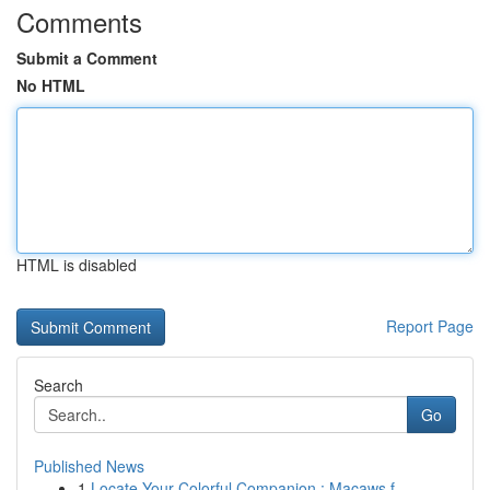
Comments
Submit a Comment
No HTML
HTML is disabled
Report Page
Search
Go
Published News
1
Locate Your Colorful Companion : Macaws f...