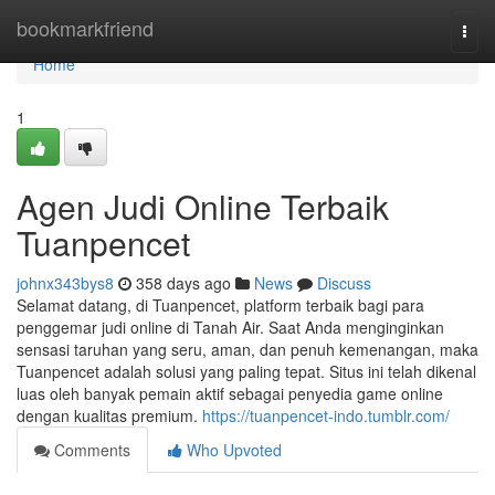
Home
bookmarkfriend
Togg
navi
Home
1
Agen Judi Online Terbaik
Tuanpencet
johnx343bys8
358 days ago
News
Discuss
Selamat datang, di Tuanpencet, platform terbaik bagi para
penggemar judi online di Tanah Air. Saat Anda menginginkan
sensasi taruhan yang seru, aman, dan penuh kemenangan, maka
Tuanpencet adalah solusi yang paling tepat. Situs ini telah dikenal
luas oleh banyak pemain aktif sebagai penyedia game online
dengan kualitas premium.
https://tuanpencet-indo.tumblr.com/
Comments
Who Upvoted