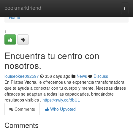
Home
bookmarkfriend
Togg
navi
Home
1
Encuentra tu centro con
nosotros.
louiseokee092597
356 days ago
News
Discuss
En Pilates Vitoria, le ofrecemos una experiencia transformadora
que te ayuda a conectar con tu cuerpo y mente. Nuestras clases
eficaces se adaptan a todas las capacidades, brindándote
resultados visibles .
https://swiy.co/dbUL
Comments
Who Upvoted
Comments