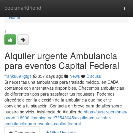
Home
bookmarkfriend
Togg
navi
Home
1
Alquiler urgente Ambulancia
para eventos Capital Federal
franku097gtg1
357 days ago
News
Discuss
Si necesitas una ambulancia para traslado médico, en CABA
contamos con alternativas disponibles. Ofrecemos ambulancias
de diferentes tipos para satisfacer tus requisitos. Podemos
ofrecértelo con la elección de la ambulancia que mejor te
conviene a tu situación. Contacta en breve para detalles sobre
nuestro servicio. Asistencia de Alquiler de
https://busar-personas-
por-dni18900.timeblog.net/72543645/alquiler-con-chofer-
ambulancia-para-eventos-capital-federal
Comments
Who Upvoted