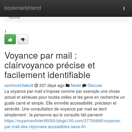
Home
bookmarkfriend
Togg
navi
Home
1
Voyance par mail :
clairvoyance précise et
facilement identifiable
samirc443wkx8
337 days ago
News
Discuss
La voyance par mail s’impose comme par exemple une chose
actuel et sérieuse pour toutes celles et les gens en recherche un
guide carré et simple. Elle emmêle accessibilité, précision et
sérénité. Une consultation de voyance par mail se tient
simplement : la personne qui le consulte fait parvenir
https://voyanceolivier95059.blogs100.com/37700995/voyance-
par-mail-des-réponses-accessibles-sans-fin