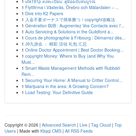
1
ufa191p ลงทะเบียน: คู่มือฉบับสมบูรณ์
1
Flyttfirma i Västerås, Örebro och Mälardalen – ...
1
Dive into K2 Papers
1
入金不要ボーナスで簡単勝つ！copyright攻略法
1
Génération B2B : Augmentez Vos Contacts avec l'...
1
Auto Servicing & Solutions in the Guildford a...
1
Cours de photographie à Fribourg : Démarrez dès...
1
J9九游会 ： 精彩 活动 礼包 汇总
1
Online Doctor Appointment | Best Doctor Booking...
1
copyright Money: Where to Buy (and Why You
Must...
1
Smart Waste Management Methods with Rubbish
Rem...
1
Securing Your Home: A Manual to Critter Control...
1
Marijuana in the area: A Growing Concern?
1
Load Testing: Your Definitive Guide
Copyright © 2026 |
Advanced Search
|
Live
|
Tag Cloud
|
Top
Users
| Made with
Kliqqi CMS
|
All RSS Feeds