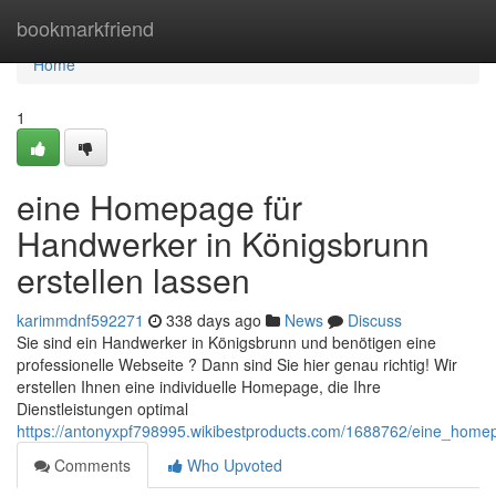
Home
bookmarkfriend
Home
1
eine Homepage für
Handwerker in Königsbrunn
erstellen lassen
karimmdnf592271
338 days ago
News
Discuss
Sie sind ein Handwerker in Königsbrunn und benötigen eine
professionelle Webseite ? Dann sind Sie hier genau richtig! Wir
erstellen Ihnen eine individuelle Homepage, die Ihre
Dienstleistungen optimal
https://antonyxpf798995.wikibestproducts.com/1688762/eine_home
Comments
Who Upvoted