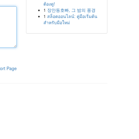
ต้องดู!
1
장안동호빠, 그 밤의 풍경
1
สล็อตออนไลน์: คู่มือเริ่มต้น
สำหรับมือใหม่
ort Page