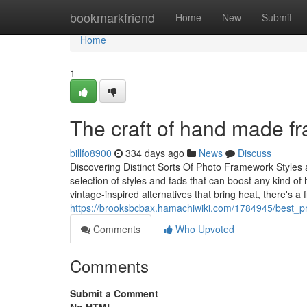
Home
bookmarkfriend
Home
New
Submit
Home
1
The craft of hand made fr
billfo8900
334 days ago
News
Discuss
Discovering Distinct Sorts Of Photo Framework Styles
selection of styles and fads that can boost any kind of
vintage-inspired alternatives that bring heat, there's 
https://brooksbcbax.hamachiwiki.com/1784945/best_pr
Comments
Who Upvoted
Comments
Submit a Comment