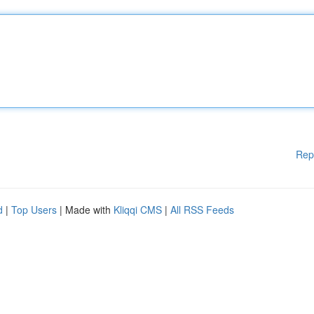
Rep
d
|
Top Users
| Made with
Kliqqi CMS
|
All RSS Feeds