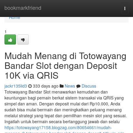
Home
bookmarkfriend
Togg
navi
Home
1
Mudah Menang di Totowayang
Bandar Slot dengan Deposit
10K via QRIS
jackr135lid3
333 days ago
News
Discuss
Totowayang Bandar Slot menawarkan kemudahan dan
keuntungan bagi pemain berkat sistem transaksi via QRIS yang
simpel dan aman. Dengan deposit mulai dari Rp10.000, Anda
sudah bisa mulai bermain dan meningkatkan peluang menang
melalui strategi yang tepat dan pemilihan mesin slot yang sesuai.
Ingatlah untuk bermain secara bertanggung jawab dan selalu
https://totowayang17158.blogzag.com/80654661/mudah-