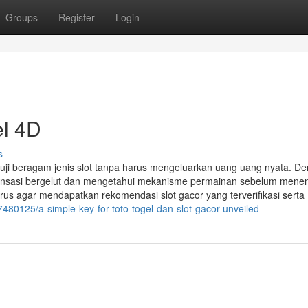
Groups
Register
Login
el 4D
s
ji beragam jenis slot tanpa harus mengeluarkan uang uang nyata. D
nsasi bergelut dan mengetahui mekanisme permainan sebelum mene
rus agar mendapatkan rekomendasi slot gacor yang terverifikasi serta
/37480125/a-simple-key-for-toto-togel-dan-slot-gacor-unveiled