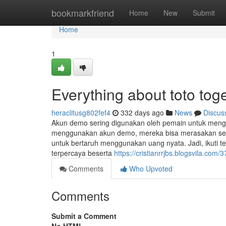
Home
bookmarkfriend
Home
New
Submit
Home
1
Everything about toto tog
heraclitusg802fef4
332 days ago
News
Discus
Akun demo sering digunakan oleh pemain untuk mengu
menggunakan akun demo, mereka bisa merasakan se
untuk bertaruh menggunakan uang nyata. Jadi, ikuti te
terpercaya beserta
https://cristianrrjbs.blogsvila.com
Comments
Who Upvoted
Comments
Submit a Comment