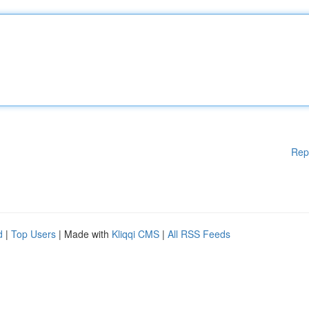
Rep
d
|
Top Users
| Made with
Kliqqi CMS
|
All RSS Feeds