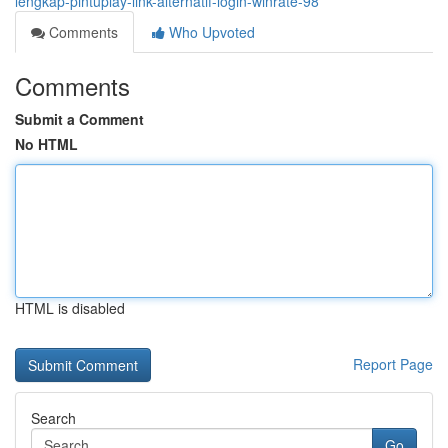
lengkap-pintuplay-link-alternatif-login-winrate-98
Comments
Who Upvoted
Comments
Submit a Comment
No HTML
HTML is disabled
Report Page
Search
Go