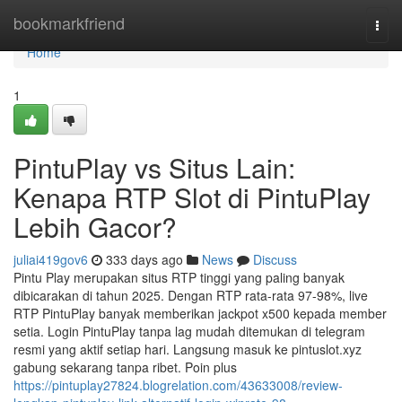
Home
bookmarkfriend
Togg
navi
Home
1
PintuPlay vs Situs Lain:
Kenapa RTP Slot di PintuPlay
Lebih Gacor?
juliai419gov6
333 days ago
News
Discuss
Pintu Play merupakan situs RTP tinggi yang paling banyak
dibicarakan di tahun 2025. Dengan RTP rata-rata 97-98%, live
RTP PintuPlay banyak memberikan jackpot x500 kepada member
setia. Login PintuPlay tanpa lag mudah ditemukan di telegram
resmi yang aktif setiap hari. Langsung masuk ke pintuslot.xyz
gabung sekarang tanpa ribet. Poin plus
https://pintuplay27824.blogrelation.com/43633008/review-