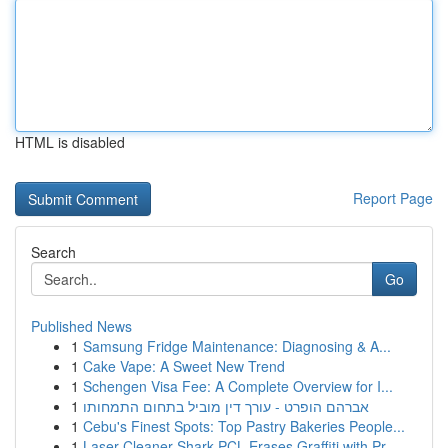
HTML is disabled
Report Page
Search
Go
Published News
1
Samsung Fridge Maintenance: Diagnosing & A...
1
Cake Vape: A Sweet New Trend
1
Schengen Visa Fee: A Complete Overview for I...
1
אברהם הופרט - עורך דין מוביל בתחום התמחותו
1
Cebu's Finest Spots: Top Pastry Bakeries People...
1
Laser Cleaner Shark PCL Erases Graffiti with Pr...