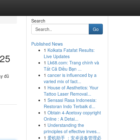
Search
Go
Published News
1
Kolkata Fatafat Results:
025
Live Updates
1
Lk68.com: Trang chính và
Tất Cả Điều Bạn ...
1
cancer is influenced by a
ầy đủ
varied mix of fact...
1
House of Aesthetics: Your
Tattoo Laser Removal...
1
Sensasi Rasa Indonesia:
Restoran Indo Terbaik d...
1
Obtain 4-Acetoxy copyright
Online : A Detai...
1
Understanding the
principles of effective inves...
1
爱机助手 ：安卓设备管理必