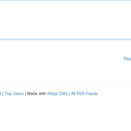
Rep
d
|
Top Users
| Made with
Kliqqi CMS
|
All RSS Feeds