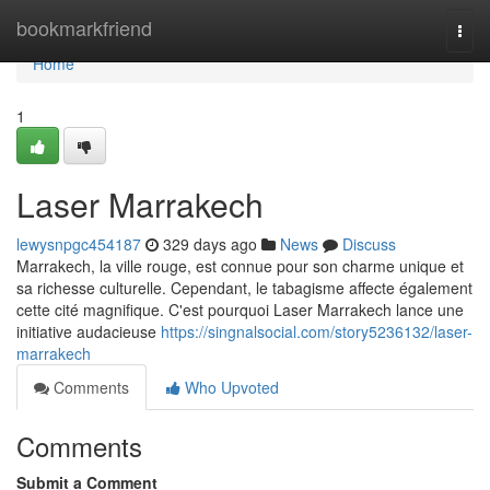
Home
bookmarkfriend
Togg
navi
Home
1
Laser Marrakech
lewysnpgc454187
329 days ago
News
Discuss
Marrakech, la ville rouge, est connue pour son charme unique et
sa richesse culturelle. Cependant, le tabagisme affecte également
cette cité magnifique. C'est pourquoi Laser Marrakech lance une
initiative audacieuse
https://singnalsocial.com/story5236132/laser-
marrakech
Comments
Who Upvoted
Comments
Submit a Comment