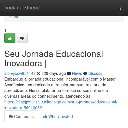
Home
bookmarkfriend
Togg
navi
Home
1
Seu Jornada Educacional
Inovadora |
albieybsw851147
329 days ago
News
Discuss
Embarque a jornada educacional incomparável com o Master
Acadêmico, um dedicada a transformar sua trajetória de
aprendizado. Nosso plataforma fornece cursos online em
diversas áreas do conhecimento, atendendo às
https://ellapjjb901299.alltdesign.com/sua-jornada-educacional-
inovadora-56010082
Comments
Who Upvoted