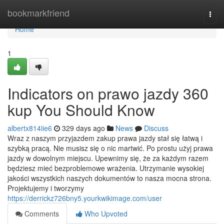
Home
bookmarkfriend
Togg
navi
Home
1
Indicators on prawo jazdy 360
kup You Should Know
albertx814iie6
329 days ago
News
Discuss
Wraz z naszym przyjazdem zakup prawa jazdy stał się łatwą i
szybką pracą. Nie musisz się o nic martwić. Po prostu użyj prawa
jazdy w dowolnym miejscu. Upewnimy się, że za każdym razem
będziesz mieć bezproblemowe wrażenia. Utrzymanie wysokiej
jakości wszystkich naszych dokumentów to nasza mocna strona.
Projektujemy i tworzymy
https://derrickz726bny5.yourkwikimage.com/user
Comments
Who Upvoted