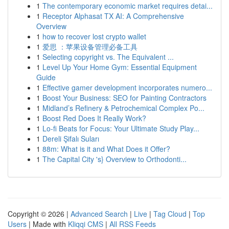
1
The contemporary economic market requires detai...
1
Receptor Alphasat TX AI: A Comprehensive
Overview
1
how to recover lost crypto wallet
1
爱思 ：苹果设备管理必备工具
1
Selecting copyright vs. The Equivalent ...
1
Level Up Your Home Gym: Essential Equipment
Guide
1
Effective gamer development incorporates numero...
1
Boost Your Business: SEO for Painting Contractors
1
Midland’s Refinery & Petrochemical Complex Po...
1
Boost Red Does It Really Work?
1
Lo-fi Beats for Focus: Your Ultimate Study Play...
1
Dereli Şifalı Suları
1
88m: What is it and What Does it Offer?
1
The Capital City 's} Overview to Orthodonti...
Copyright © 2026 |
Advanced Search
|
Live
|
Tag Cloud
|
Top
Users
| Made with
Kliqqi CMS
|
All RSS Feeds