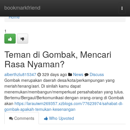
Home
bookmarkfriend
Togg
navi
Home
1
Teman di Gombak, Mencari
Rasa Nyaman?
alberthzlu815347
329 days ago
News
Discuss
Gombak merupakan daerah desa/kota/perkampungan yang
meriah/tenang/asri. Di sinilah kamu dapat
menemukan/membangun/memperkuat persahabatan yang tulus.
Bertemu/Bergaul/Berkomunikasi dengan orang-orang di Gombak
akan
https://larauiwm269357.xzblogs.com/77623974/sahabat-di-
gombak-apakah-temukan-kesenangan
Comments
Who Upvoted