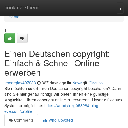
Home
bookmarkfriend
Togg
navi
Home
1
Einen Deutschen copyright:
Einfach & Schnell Online
erwerben
frasergiey497933
327 days ago
News
Discuss
Sie möchten sofort Ihren Deutschen copyright beschaffen? Dann
sind Sie hier genau richtig! Wir bieten Ihnen eine günstige
Möglichkeit, Ihren copyright online zu erwerben. Unser effizientes
System ermöglicht es
https://woodylezg058284.blog-
eye.com/profile
Comments
Who Upvoted