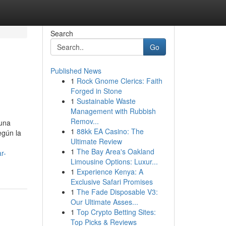
Search
Go
Published News
1
Rock Gnome Clerics: Faith
Forged in Stone
1
Sustainable Waste
Management with Rubbish
Remov...
 una
1
88kk EA Casino: The
egún la
Ultimate Review
1
The Bay Area's Oakland
r-
Limousine Options: Luxur...
1
Experience Kenya: A
Exclusive Safari Promises
1
The Fade Disposable V3:
Our Ultimate Asses...
1
Top Crypto Betting Sites:
Top Picks & Reviews