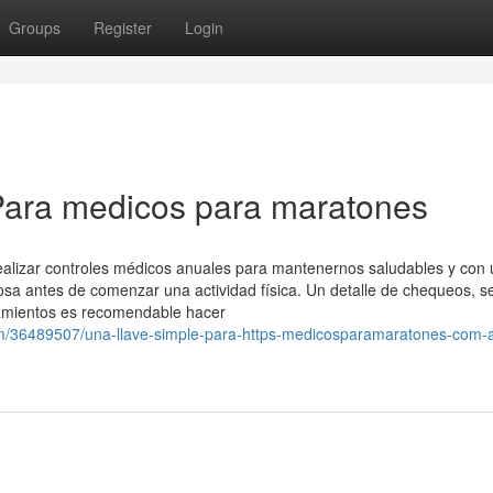
Groups
Register
Login
Para medicos para maratones
ealizar controles médicos anuales para mantenernos saludables y con
osa antes de comenzar una actividad física. Un detalle de chequeos, s
namientos es recomendable hacer
om/36489507/una-llave-simple-para-https-medicosparamaratones-com-a