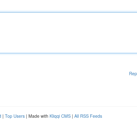
Rep
d
|
Top Users
| Made with
Kliqqi CMS
|
All RSS Feeds