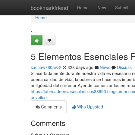
Home
bookmarkfriend
Home
New
Submit
Home
1
5 Elementos Esenciales 
sachaw760avz2
328 days ago
News
Discuss
Si acertadamente durante nuestra vida es necesario r
buena calidad de vida, la pobreza se hace más imperi
antigüedad del corredor Ayer de comenzar los entre
https://fabricadeenvasesplasticos88990.blogsumer.c
unveiled
Comments
Who Upvoted
Comments