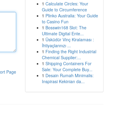
1
Calculate Circles: Your
Guide to Circumference
1
Plinko Australia: Your Guide
to Casino Fun
1
Bosswin168 Slot: The
Ultimate Digital Ente...
1
Üsküdür Vinç Kiralaması :
İhtiyaçlarınızı ...
1
Finding the Right Industrial
Chemical Supplier:...
1
Shipping Containers For
Sale: Your Complete Buy...
ort Page
1
Desain Rumah Minimalis:
Inspirasi Kekinian da...