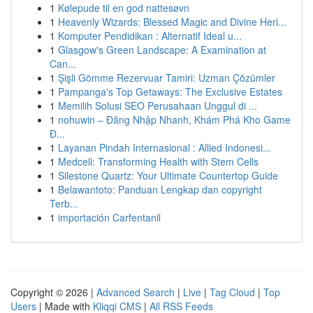
1
Kølepude til en god nattesøvn
1
Heavenly Wizards: Blessed Magic and Divine Heri...
1
Komputer Pendidikan : Alternatif Ideal u...
1
Glasgow's Green Landscape: A Examination at
Can...
1
Şişli Gömme Rezervuar Tamiri: Uzman Çözümler
1
Pampanga's Top Getaways: The Exclusive Estates
1
Memilih Solusi SEO Perusahaan Unggul di ...
1
nohuwin – Đăng Nhập Nhanh, Khám Phá Kho Game
Đ...
1
Layanan Pindah Internasional : Allied Indonesi...
1
Medcell: Transforming Health with Stem Cells
1
Silestone Quartz: Your Ultimate Countertop Guide
1
Belawantoto: Panduan Lengkap dan copyright
Terb...
1
importación Carfentanil
Copyright © 2026 |
Advanced Search
|
Live
|
Tag Cloud
|
Top
Users
| Made with
Kliqqi CMS
|
All RSS Feeds