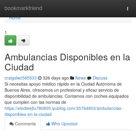
Home
bookmarkfriend
Togg
navi
Home
1
Ambulancias Disponibles en la
Ciudad
craigslwz585533
326 days ago
News
Discuss
Si necesitas apoyo médico rápido en la Ciudad Autónoma de
Buenos Aires, ofrecemos un profesional y eficaz servicio de
disponibilidad de ambulancias. Contamos con coches equipados
que cumplen con las normas de
https://elodieejfu780805.iyublog.com/35764803/ambulancias-
disponibles-en-la-ciudad
Comments
Who Upvoted