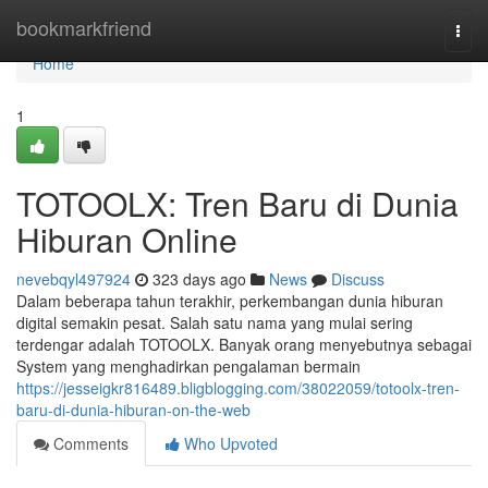
Home
bookmarkfriend
Togg
navi
Home
1
TOTOOLX: Tren Baru di Dunia
Hiburan Online
nevebqyl497924
323 days ago
News
Discuss
Dalam beberapa tahun terakhir, perkembangan dunia hiburan
digital semakin pesat. Salah satu nama yang mulai sering
terdengar adalah TOTOOLX. Banyak orang menyebutnya sebagai
System yang menghadirkan pengalaman bermain
https://jesseigkr816489.bligblogging.com/38022059/totoolx-tren-
baru-di-dunia-hiburan-on-the-web
Comments
Who Upvoted