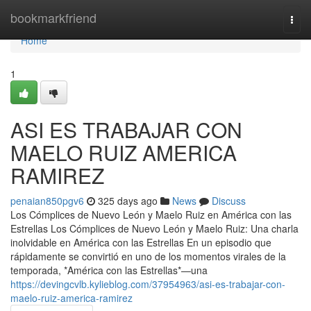
Home
bookmarkfriend
Togg
navi
Home
1
ASI ES TRABAJAR CON
MAELO RUIZ AMERICA
RAMIREZ
penaian850pgv6
325 days ago
News
Discuss
Los Cómplices de Nuevo León y Maelo Ruiz en América con las
Estrellas Los Cómplices de Nuevo León y Maelo Ruiz: Una charla
inolvidable en América con las Estrellas En un episodio que
rápidamente se convirtió en uno de los momentos virales de la
temporada, *América con las Estrellas*—una
https://devingcvlb.kylieblog.com/37954963/asi-es-trabajar-con-
maelo-ruiz-america-ramirez