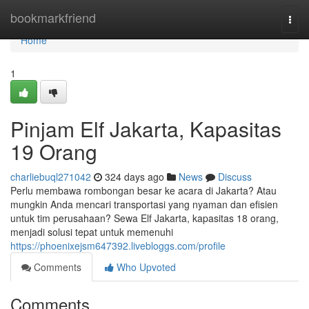
Home
bookmarkfriend
Togg
navi
Home
1
Pinjam Elf Jakarta, Kapasitas
19 Orang
charliebuql271042
324 days ago
News
Discuss
Perlu membawa rombongan besar ke acara di Jakarta? Atau
mungkin Anda mencari transportasi yang nyaman dan efisien
untuk tim perusahaan? Sewa Elf Jakarta, kapasitas 18 orang,
menjadi solusi tepat untuk memenuhi
https://phoenixejsm647392.livebloggs.com/profile
Comments
Who Upvoted
Comments