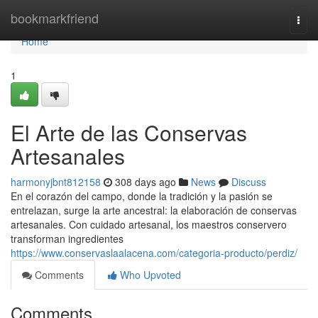
Home
bookmarkfriend
Togg
navi
Home
1
El Arte de las Conservas
Artesanales
harmonyjbnt812158
308 days ago
News
Discuss
En el corazón del campo, donde la tradición y la pasión se
entrelazan, surge la arte ancestral: la elaboración de conservas
artesanales. Con cuidado artesanal, los maestros conservero
transforman ingredientes
https://www.conservaslaalacena.com/categoria-producto/perdiz/
Comments
Who Upvoted
Comments