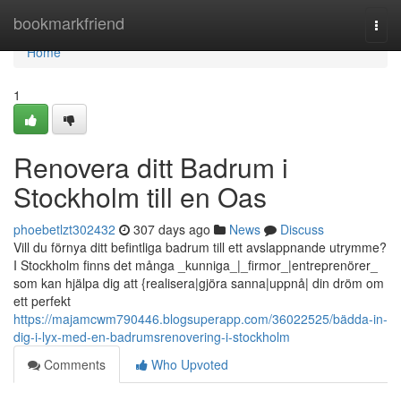
Home
bookmarkfriend
Togg
navi
Home
1
Renovera ditt Badrum i
Stockholm till en Oas
phoebetlzt302432
307 days ago
News
Discuss
Vill du förnya ditt befintliga badrum till ett avslappnande utrymme?
I Stockholm finns det många _kunniga_|_firmor_|entreprenörer_
som kan hjälpa dig att {realisera|gjöra sanna|uppnå| din dröm om
ett perfekt
https://majamcwm790446.blogsuperapp.com/36022525/bädda-in-
dig-i-lyx-med-en-badrumsrenovering-i-stockholm
Comments
Who Upvoted