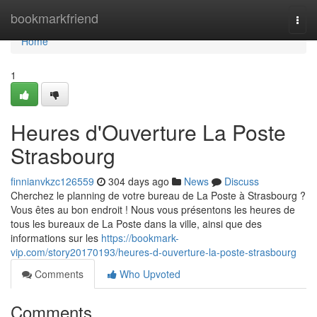
Home
bookmarkfriend
Togg
navi
Home
1
Heures d'Ouverture La Poste
Strasbourg
finnianvkzc126559
304 days ago
News
Discuss
Cherchez le planning de votre bureau de La Poste à Strasbourg ?
Vous êtes au bon endroit ! Nous vous présentons les heures de
tous les bureaux de La Poste dans la ville, ainsi que des
informations sur les
https://bookmark-
vip.com/story20170193/heures-d-ouverture-la-poste-strasbourg
Comments
Who Upvoted
Comments