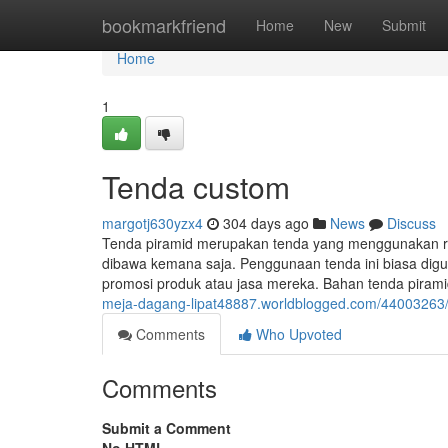
Home
bookmarkfriend
Home
New
Submit
Home
1
Tenda custom
margotj630yzx4
304 days ago
News
Discuss
Tenda piramid merupakan tenda yang menggunakan ran
dibawa kemana saja. Penggunaan tenda ini biasa dig
promosi produk atau jasa mereka. Bahan tenda piram
meja-dagang-lipat48887.worldblogged.com/44003263/t
Comments
Who Upvoted
Comments
Submit a Comment