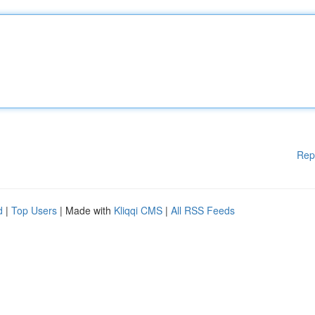
Rep
d
|
Top Users
| Made with
Kliqqi CMS
|
All RSS Feeds