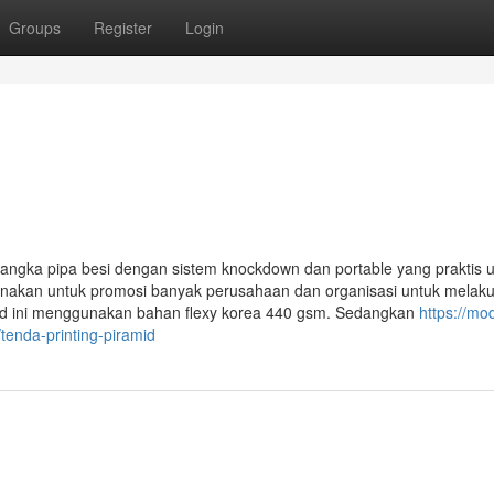
Groups
Register
Login
gka pipa besi dengan sistem knockdown dan portable yang praktis 
unakan untuk promosi banyak perusahaan dan organisasi untuk melak
id ini menggunakan bahan flexy korea 440 gsm. Sedangkan
https://mo
enda-printing-piramid