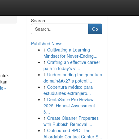
Search
Go
Published News
1
Cultivating a Learning
Mindset for Never‑Ending...
1
Crafting an effective career
path in today's vi...
1
Understanding the quantum
untuk
domain&#x27;s potenti...
ukan
1
Cobertura médico para
del-
estudiantes extranjero...
1
DentaSmile Pro Review
2026: Honest Assessment
&...
1
Create Cleaner Properties
with Rubbish Removal ...
1
Outsourced BPO: The
Affordable Contact Center S...