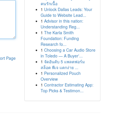
คนรักเนื้อ
1
Unlock Dallas Leads: Your
Guide to Website Lead...
1
Advisor in this nation:
Understanding Reg...
1
The Karla Smith
Foundation: Funding
Research fo...
1
Choosing a Car Audio Store
in Toledo — A Buyer'...
ort Page
1
จัดอันดับ 5 แพลตฟอร์ม
สล็อต พีเจ แตกง่าย ...
1
Personalized Pouch
Overview
1
Contractor Estimating App:
Top Picks & Testimon...