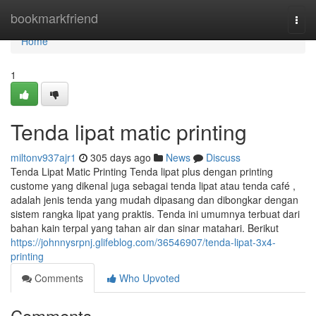
Home
bookmarkfriend
Togg
navi
Home
1
Tenda lipat matic printing
miltonv937ajr1
305 days ago
News
Discuss
Tenda Lipat Matic Printing Tenda lipat plus dengan printing
custome yang dikenal juga sebagai tenda lipat atau tenda café ,
adalah jenis tenda yang mudah dipasang dan dibongkar dengan
sistem rangka lipat yang praktis. Tenda ini umumnya terbuat dari
bahan kain terpal yang tahan air dan sinar matahari. Berikut
https://johnnysrpnj.glifeblog.com/36546907/tenda-lipat-3x4-
printing
Comments
Who Upvoted
Comments