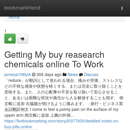
Home
bookmarkfriend
Togg
navi
Home
1
Getting My buy reasearch
chemicals online To Work
jamesa108lyl4
305 days ago
News
Discuss
「reduce」が動詞として使われる場合、痛みや苦痛、ストレスな
どの不快な感覚や状態を軽くする、または完全に取り除くことを
意味する。また、人の心配事や不安を取り除いて安心させるこ
と、あるいは困難な状況や責任から人を解放することも指す。 例
文帳に追加 右脇腹が焼けるように痛みます。 - 旅行・ビジネス英
会話翻訳例文 I come to feel a pointy pain on the surface of my
upper arm.例文帳に追加 上腕の外側...
https://livebookmarking.com/story20377830/detailed-notes-on-
buy-pills-online