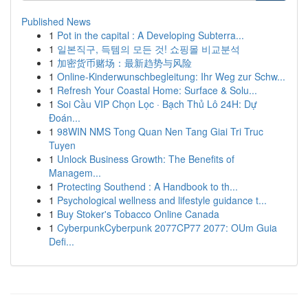
Published News
1
Pot in the capital : A Developing Subterra...
1
일본직구, 득템의 모든 것! 쇼핑몰 비교분석
1
加密货币赌场：最新趋势与风险
1
Online-Kinderwunschbegleitung: Ihr Weg zur Schw...
1
Refresh Your Coastal Home: Surface & Solu...
1
Soi Cầu VIP Chọn Lọc · Bạch Thủ Lô 24H: Dự
Đoán...
1
98WIN NMS Tong Quan Nen Tang Giai Tri Truc
Tuyen
1
Unlock Business Growth: The Benefits of
Managem...
1
Protecting Southend : A Handbook to th...
1
Psychological wellness and lifestyle guidance t...
1
Buy Stoker's Tobacco Online Canada
1
CyberpunkCyberpunk 2077CP77 2077: OUm Guia
Defi...