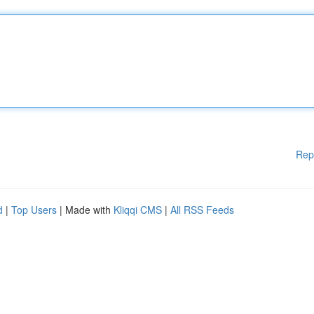
Rep
d
|
Top Users
| Made with
Kliqqi CMS
|
All RSS Feeds