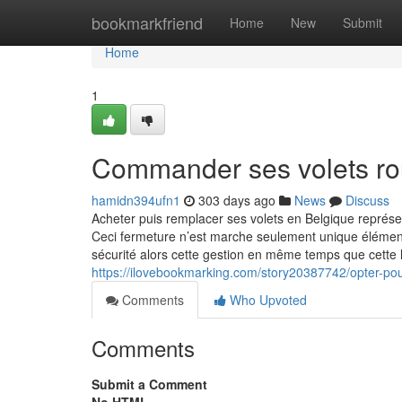
Home
bookmarkfriend
Home
New
Submit
Home
1
Commander ses volets rou
hamidn394ufn1
303 days ago
News
Discuss
Acheter puis remplacer ses volets en Belgique représe
Ceci fermeture n’est marche seulement unique élément 
sécurité alors cette gestion en même temps que cette 
https://ilovebookmarking.com/story20387742/opter-po
Comments
Who Upvoted
Comments
Submit a Comment