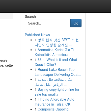
Search
Go
Published News
1
방콕 한식 맛집 BEST 7: 현
지인도 인정한 숨겨진 ...
1
Aromatika Keria: Gia Ti
Katapliktiki Atmosfera
1
88m: What is it and What
meure.
Does it Offer?
ue, cette
1
Round Lake Beach Top
Landscaper Delivering Qual...
1
مكان معالجة فلل بمدينة
الرياض: دليل شامل ...
1
Buying copyright online for
sale top quality
1
Finding Affordable Auto
Insurance in Tulsa, OK
1
Composite Capping: