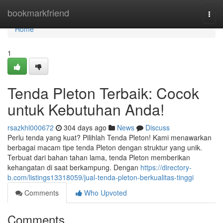
Home
bookmarkfriend
Togg
navi
Home
1
Tenda Pleton Terbaik: Cocok
untuk Kebutuhan Anda!
rsazkhl000672
304 days ago
News
Discuss
Perlu tenda yang kuat? Pilihlah Tenda Pleton! Kami menawarkan
berbagai macam tipe tenda Pleton dengan struktur yang unik.
Terbuat dari bahan tahan lama, tenda Pleton memberikan
kehangatan di saat berkampung. Dengan
https://directory-
b.com/listings13318059/jual-tenda-pleton-berkualitas-tinggi
Comments
Who Upvoted
Comments