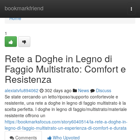
Home
bookmarkfriend
Togg
navi
Home
1
Rete a Doghe in Legno di
Faggio Multistrato: Comfort e
Resistenza
alexiatvfu894062
302 days ago
News
Discuss
Se state cercando un letto/riposo/supporto confortevole e
resistente, una rete a doghe in legno di faggio multistrato è la
scelta perfetta. I doghe in legno di faggio/multistrato/materiale
resistente offrono un
https://bookmarksfocus.com/story6040514/la-rete-a-doghe-in-
legno-di-faggio-multistrato-un-esperienza-di-comfort-e-durata
Comments
Who Upvoted