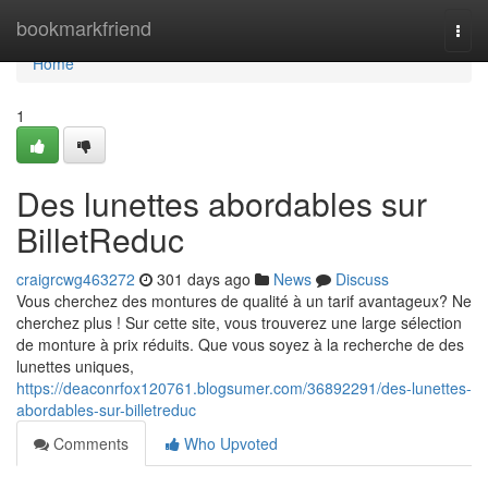
Home
bookmarkfriend
Togg
navi
Home
1
Des lunettes abordables sur
BilletReduc
craigrcwg463272
301 days ago
News
Discuss
Vous cherchez des montures de qualité à un tarif avantageux? Ne
cherchez plus ! Sur cette site, vous trouverez une large sélection
de monture à prix réduits. Que vous soyez à la recherche de des
lunettes uniques,
https://deaconrfox120761.blogsumer.com/36892291/des-lunettes-
abordables-sur-billetreduc
Comments
Who Upvoted