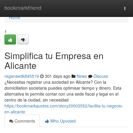
Home
bookmarkfriend
Togg
navi
Home
1
Simplifica tu Empresa en
Alicante
reganaedk845519
301 days ago
News
Discuss
¿Necesitas registrar una sociedad en Alicante? Con la
domiciliation societaria puedes optimisar tiempo y dinero. Esta
alternativa te permite contar con una sede fiscal y legal en el
centro de la ciudad, sin necesidad
https://bookmarkquotes.com/story20503552/facilita-tu-negocio-
en-alicante
Comments
Who Upvoted