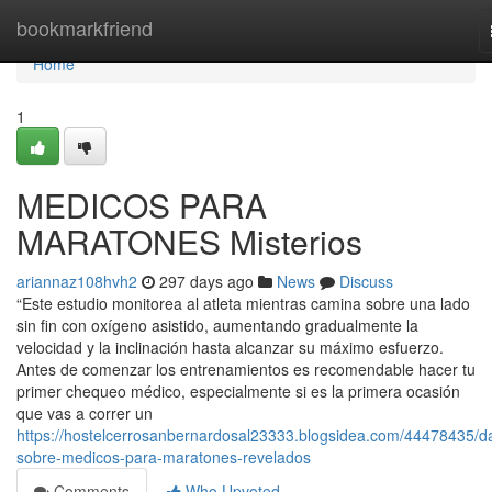
Home
bookmarkfriend
Home
1
MEDICOS PARA
MARATONES Misterios
ariannaz108hvh2
297 days ago
News
Discuss
“Este estudio monitorea al atleta mientras camina sobre una lado
sin fin con oxígeno asistido, aumentando gradualmente la
velocidad y la inclinación hasta alcanzar su máximo esfuerzo.
Antes de comenzar los entrenamientos es recomendable hacer tu
primer chequeo médico, especialmente si es la primera ocasión
que vas a correr un
https://hostelcerrosanbernardosal23333.blogsidea.com/44478435/d
sobre-medicos-para-maratones-revelados
Comments
Who Upvoted