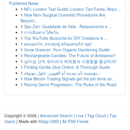
Published News
1
NFL London Taxi Guide: London Taxi Fares, Airpo...
1
How Non-Surgical Cosmetic Procedures Are
Becomi...
1
Spa Zen: Qualidade de Vida , Relaxamento e ...
1
การเดินทาง ไต้หวัน
1
Top YouTube Accounts for DIY Creations & ...
1
ผลบอล7m: ครบทุกคู่ พร้อมสกอร์ล่าสุด!
1
Grow Greener: Your Organic Gardening Guide
1
Rechargeable Candles: The Future of Ambiance?
1
남이섬 근처 워터파크 짜릿함과 시원함을 풍성하게!
1
Finding Gorilla Glue Online: A Thorough Guide
1
مؤسسة بأم بمدينة أم القيوين: حلول موثوقة...
1
How Bitcoin Trading Signals get the job done an...
1
Racing Game Progression: The Rules of the Road
Copyright © 2026 |
Advanced Search
|
Live
|
Tag Cloud
|
Top
Users
| Made with
Kliqqi CMS
|
All RSS Feeds