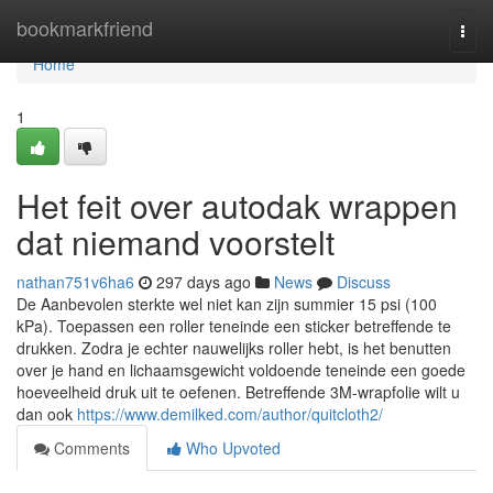
Home
bookmarkfriend
Togg
navi
Home
1
Het feit over autodak wrappen
dat niemand voorstelt
nathan751v6ha6
297 days ago
News
Discuss
De Aanbevolen sterkte wel niet kan zijn summier 15 psi (100
kPa). Toepassen een roller teneinde een sticker betreffende te
drukken. Zodra je echter nauwelijks roller hebt, is het benutten
over je hand en lichaamsgewicht voldoende teneinde een goede
hoeveelheid druk uit te oefenen. Betreffende 3M-wrapfolie wilt u
dan ook
https://www.demilked.com/author/quitcloth2/
Comments
Who Upvoted