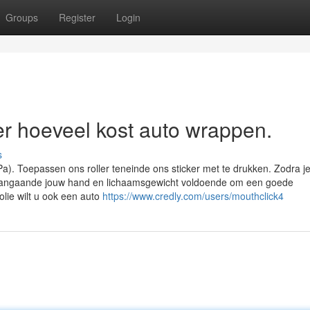
Groups
Register
Login
er hoeveel kost auto wrappen.
s
a). Toepassen ons roller teneinde ons sticker met te drukken. Zodra j
en aangaande jouw hand en lichaamsgewicht voldoende om een goede
olie wilt u ook een auto
https://www.credly.com/users/mouthclick4