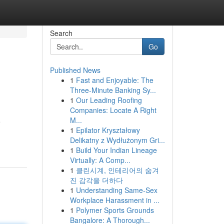
Search
Go
Published News
1
Fast and Enjoyable: The
Three-Minute Banking Sy...
1
Our Leading Roofing
Companies: Locate A Right
M...
e
1
Epilator Kryształowy
Delikatny z Wydłużonym Gri...
1
Build Your Indian Lineage
Virtually: A Comp...
1
클린시계, 인테리어의 숨겨
진 감각을 더하다
1
Understanding Same-Sex
Workplace Harassment in ...
1
Polymer Sports Grounds
Bangalore: A Thorough...