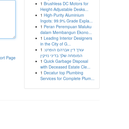
1
Brushless DC Motors for
Height-Adjustable Desks...
1
High-Purity Aluminium
Ingots: 99.9% Grade Expla...
1
Peran Perempuan Maluku
dalam Membangun Ekono...
1
Leading Interior Designers
in the City of G...
1
עורך דין אברהם הופרט:
המומחה שלך בדיני נזיקין
ort Page
1
Quick Garbage Disposal
with Deceased Estate Cle...
1
Decatur top Plumbing
Services for Complete Plum...