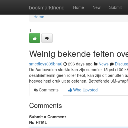
Home
bookmarkfriend
Home
New
Submit
Home
1
Weinig bekende feiten ov
smedleys605bna6
296 days ago
News
Discus
De Aanbevolen sterkte kan zijn summier 15 psi (100 kP
desalniettemin geen roller hebt, kan zijn dit benutt
hoeveelheid druk uit te oefenen. Betreffende 3M-wrapf
Comments
Who Upvoted
Comments
Submit a Comment
No HTML