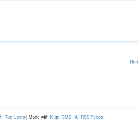
Rep
d
|
Top Users
| Made with
Kliqqi CMS
|
All RSS Feeds