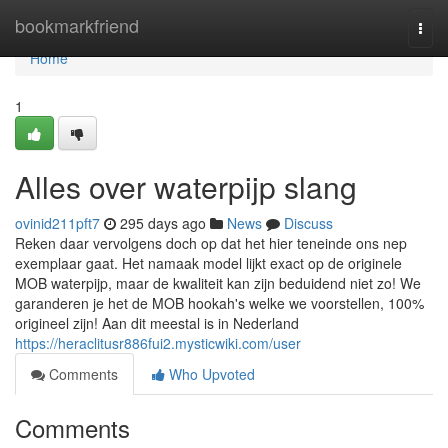
Home
bookmarkfriend
Togg
navi
Home
1
Alles over waterpijp slang
ovinid211pft7
295 days ago
News
Discuss
Reken daar vervolgens doch op dat het hier teneinde ons nep
exemplaar gaat. Het namaak model lijkt exact op de originele
MOB waterpijp, maar de kwaliteit kan zijn beduidend niet zo! We
garanderen je het de MOB hookah's welke we voorstellen, 100%
origineel zijn! Aan dit meestal is in Nederland
https://heraclitusr886fui2.mysticwiki.com/user
Comments
Who Upvoted
Comments