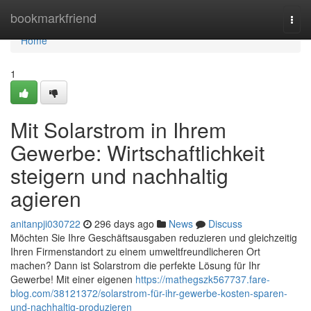
Home
bookmarkfriend
Togg
navi
Home
1
Mit Solarstrom in Ihrem
Gewerbe: Wirtschaftlichkeit
steigern und nachhaltig
agieren
anitanpji030722
296 days ago
News
Discuss
Möchten Sie Ihre Geschäftsausgaben reduzieren und gleichzeitig
Ihren Firmenstandort zu einem umweltfreundlicheren Ort
machen? Dann ist Solarstrom die perfekte Lösung für Ihr
Gewerbe! Mit einer eigenen
https://mathegszk567737.fare-
blog.com/38121372/solarstrom-für-ihr-gewerbe-kosten-sparen-
und-nachhaltig-produzieren