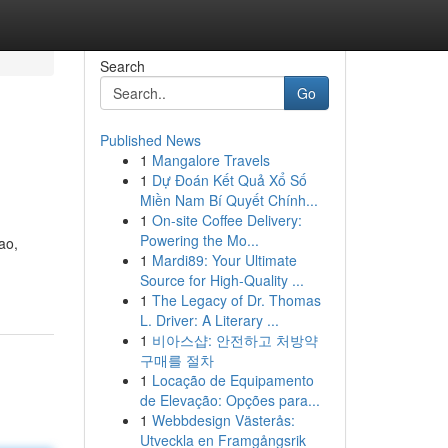
Search
Go
Published News
1
Mangalore Travels
1
Dự Đoán Kết Quả Xổ Số
Miền Nam Bí Quyết Chính...
1
On-site Coffee Delivery:
Powering the Mo...
ao,
1
Mardi89: Your Ultimate
Source for High-Quality ...
1
The Legacy of Dr. Thomas
L. Driver: A Literary ...
1
비아스샵: 안전하고 처방약
구매를 절차
1
Locação de Equipamento
de Elevação: Opções para...
1
Webbdesign Västerås:
Utveckla en Framgångsrik