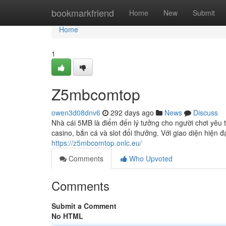
Home
bookmarkfriend
Home
New
Submit
Home
1
Z5mbcomtop
owen3d08dnv6
292 days ago
News
Discuss
Nhà cái 5MB là điểm đến lý tưởng cho người chơi yêu
casino, bắn cá và slot đổi thưởng. Với giao diện hiện
https://z5mbcomtop.onlc.eu/
Comments
Who Upvoted
Comments
Submit a Comment
No HTML