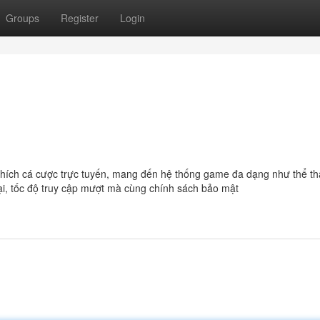
Groups
Register
Login
 thích cá cược trực tuyến, mang đến hệ thống game đa dạng như thể th
 đại, tốc độ truy cập mượt mà cùng chính sách bảo mật