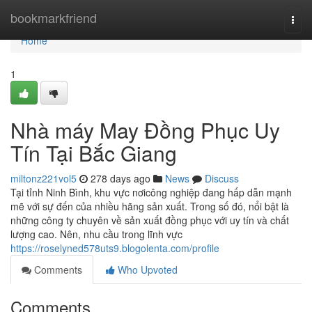
Home
bookmarkfriend
Togg
navi
Home
1
Nhà máy May Đồng Phục Uy
Tín Tại Bắc Giang
miltonz221vol5
278 days ago
News
Discuss
Tại tỉnh Ninh Bình, khu vực nơicông nghiệp đang hấp dẫn mạnh
mẽ với sự đến của nhiều hãng sản xuất. Trong số đó, nổi bật là
những công ty chuyên về sản xuất đồng phục với uy tín và chất
lượng cao. Nên, nhu cầu trong lĩnh vực
https://roselyned578uts9.blogolenta.com/profile
Comments
Who Upvoted
Comments