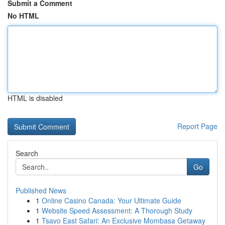
Submit a Comment
No HTML
HTML is disabled
Report Page
Search
Go
Published News
1
Online Casino Canada: Your Ultimate Guide
1
Website Speed Assessment: A Thorough Study
1
Tsavo East Safari: An Exclusive Mombasa Getaway